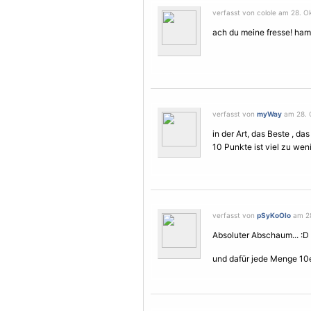
verfasst von colole am 28. O
ach du meine fresse! ham
verfasst von
myWay
am 28. O
in der Art, das Beste , das
10 Punkte ist viel zu wen
verfasst von
pSyKoOlo
am 28
Absoluter Abschaum... :D
und dafür jede Menge 10e