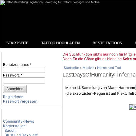
Tattoo-Bewertung für Tattoos, Vorlagen und Motive
STARTSEITE
TATTOO HOCHLADEN
BESTE TATTOOS
Die Suchfunktion gibt's nur noch für Mitglie
Benutzeranmeldung
Doch für die Gäste gibt es hier eine
Seite m
Benutzername:
*
Startseite
»
Motive
»
Horror und Tod
: Inferna
LastDaysOfHumanity
Passwort:
*
Meine kl. Sammlung von Mario Hartmann
(die Exzorzisten-Regan ist auf KiekUffnBo
Registrieren
Passwort vergessen
Tattoo-Kategorien
Community-News
Körperstellen
Bauch
Brust und Dekolleté