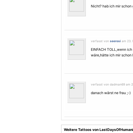
Nicht? hab ich mir schon
verfasst von
seerosi
am 23. 
EINFACH TOLL,wenn ich
wäre,hätte ich mir schon l
verfasst von dadman69 am 2
danach wärst ne frau ;-)
Weitere Tattoos von LastDaysOfHuman