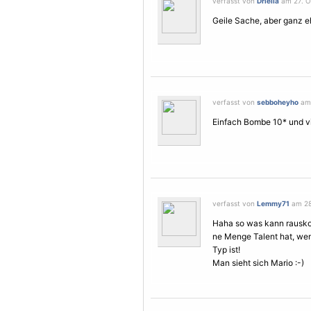
verfasst von
Driella
am 27. O
Geile Sache, aber ganz eh
verfasst von
sebboheyho
am 
Einfach Bombe 10* und v
verfasst von
Lemmy71
am 28.
Haha so was kann rausko
ne Menge Talent hat, wen
Typ ist!
Man sieht sich Mario :-)