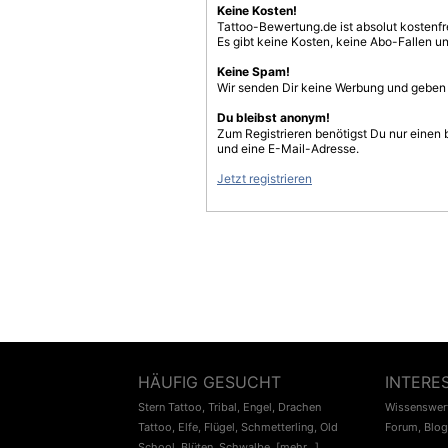
Keine Kosten!
Tattoo-Bewertung.de ist absolut kostenf
Es gibt keine Kosten, keine Abo-Fallen u
Keine Spam!
Wir senden Dir keine Werbung und geben D
Du bleibst anonym!
Zum Registrieren benötigst Du nur einen
und eine E-Mail-Adresse.
Jetzt registrieren
HÄUFIG GESUCHT
INTERE
Stern Tattoo
,
Tribal
,
Engel
,
Drachen
Wissenswert
Tattoo
,
Elfe
,
Flügel
,
Schmetterling
,
Old
Forum
,
Blog
School
,
Blüten
,
Schwalbe
,
[mehr...]