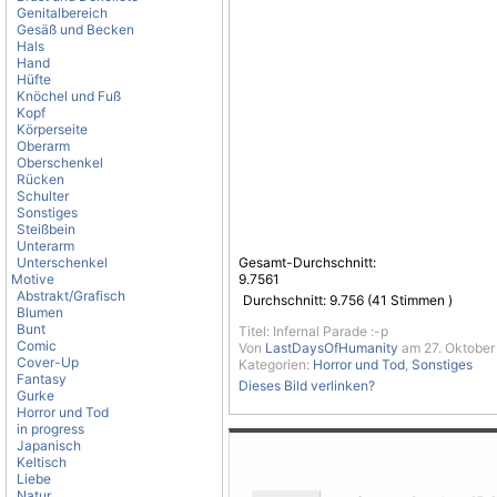
Genitalbereich
Gesäß und Becken
Hals
Hand
Hüfte
Knöchel und Fuß
Kopf
Körperseite
Oberarm
Oberschenkel
Rücken
Schulter
Sonstiges
Steißbein
Unterarm
Unterschenkel
Gesamt-Durchschnitt:
Motive
9.7561
Abstrakt/Grafisch
Durchschnitt:
9.756
(
41
Stimmen )
Blumen
Bunt
Titel: Infernal Parade :-p
Comic
Von
LastDaysOfHumanity
am 27. Oktober
Cover-Up
Kategorien:
Horror und Tod
,
Sonstiges
Fantasy
Dieses Bild verlinken?
Gurke
Horror und Tod
in progress
Japanisch
Keltisch
Liebe
Natur