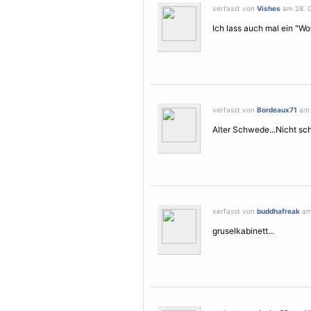
verfasst von
Vishes
am 28. O
Ich lass auch mal ein "Wo
verfasst von
Bordeaux71
am 
Alter Schwede...Nicht sch
verfasst von
buddhafreak
am 
gruselkabinett...