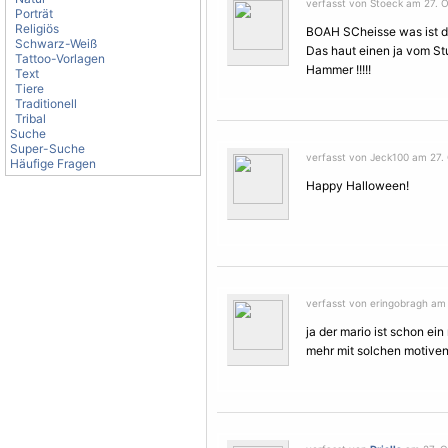
verfasst von Stoeck am 27. O
Porträt
Religiös
BOAH SCheisse was ist d
Schwarz-Weiß
Das haut einen ja vom Stu
Tattoo-Vorlagen
Hammer !!!!!
Text
Tiere
Traditionell
Tribal
Suche
Super-Suche
verfasst von Jeck100 am 27. 
Häufige Fragen
Happy Halloween!
verfasst von eringobragh am 
ja der mario ist schon ein
mehr mit solchen motiven 