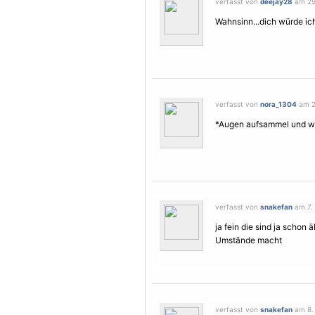
verfasst von
deejay28
am 29.
Wahnsinn...dich würde ich
verfasst von
nora_1304
am 29
*Augen aufsammel und w
verfasst von
snakefan
am 7. 
ja fein die sind ja schon 
Umstände macht
verfasst von
snakefan
am 8.