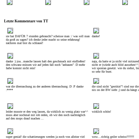
Letzte Kommentare von TT
sie hat DAFÜR 7 stunden gebraucht? scheisse man :/ was soll man
danke!
da groß zu sagen? ich denke jeder macht so seine erfahrung!
nächstes mal bist du schlauer!
danke :) joa...manche lassen halt den geschmack mit einfließen!
naja, da hatte er ja nicht viel mitzur
den schwanz müssen wir auf jeden fall noch "anbauen" :D mehr
nicht er (würde auch blöd aussehen^^
farbe kommt nicht rein!
wir spontan gesetzt. wie du siehst, bi
so sehr für bunt.
war die überraschung zu der anderen überraschung :D :P danke
die sind nicht "gestützt"! sind nur d
:****
nix on der BW sieht ;) und da hängt 
leider musste er den weg lassen, da wirklich zu wenig platz war^^
wirklich schön!
muss aber nochmal mit rob reden, ob wir den noch nachträglich
auf den mops drauf machen ...
super genial! die schattierungen werden ja noch von alleine viel
wow....richtig geiler scheiss!!!!!!!!