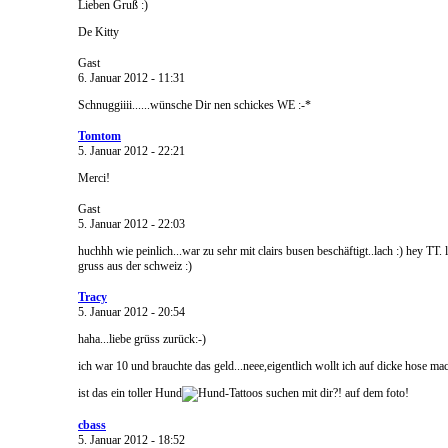
Lieben Gruß :)
De Kitty
Gast
6. Januar 2012 - 11:31
Schnuggiiii......wünsche Dir nen schickes WE :-*
Tomtom
5. Januar 2012 - 22:21
Merci!
Gast
5. Januar 2012 - 22:03
huchhh wie peinlich...war zu sehr mit clairs busen beschäftigt..lach :) hey TT. 
gruss aus der schweiz :)
Tracy
5. Januar 2012 - 20:54
haha...liebe grüss zurück:-)
ich war 10 und brauchte das geld...neee,eigentlich wollt ich auf dicke hose ma
ist das ein toller Hund
mit dir?! auf dem foto!
cbass
5. Januar 2012 - 18:52