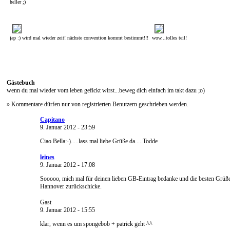
heller ;)
jap :) wird mal wieder zeit! nächste convention kommt bestimmt!!!
wow...tolles teil!
Gästebuch
wenn du mal wieder vom leben gefickt wirst...beweg dich einfach im takt dazu ;o)
» Kommentare dürfen nur von registrierten Benutzern geschrieben werden.
Capitano
9. Januar 2012 - 23:59
Ciao Bella:-).....lass mal liebe Grüße da.....Todde
leines
9. Januar 2012 - 17:08
Sooooo, mich mal für deinen lieben GB-Eintrag bedanke und die besten Grüß
Hannover zurückschicke.
Gast
9. Januar 2012 - 15:55
klar, wenn es um spongebob + patrick geht ^^