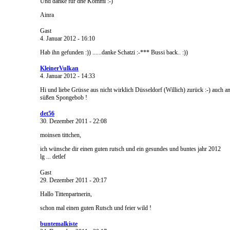
Und danke für dne Kommi :-)
Ainra
Gast
4. Januar 2012 - 16:10
Hab ihn gefunden :)) ......danke Schatzi :-*** Bussi back.. :))
KleinerVulkan
4. Januar 2012 - 14:33
Hi und liebe Grüsse aus nicht wirklich Düsseldorf (Willich) zurück :-) auch a
süßen Spongebob !
det56
30. Dezember 2011 - 22:08
moinsen tittchen,
ich wünsche dir einen guten rutsch und ein gesundes und buntes jahr 2012
lg ... detlef
Gast
29. Dezember 2011 - 20:17
Hallo Tittenpartnerin,
schon mal einen guten Rutsch und feier wild !
buntemalkiste