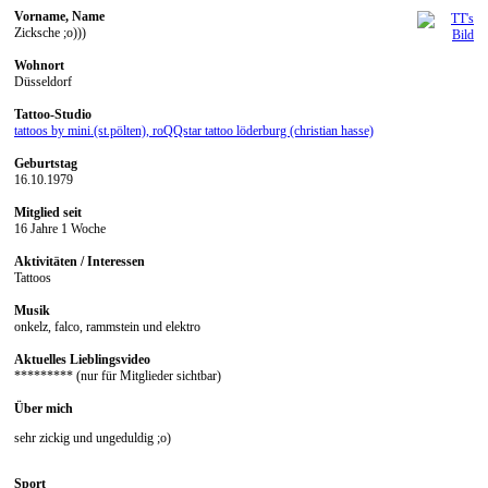
Vorname, Name
Zicksche ;o)))
Wohnort
Düsseldorf
Tattoo-Studio
tattoos by mini.(st.pölten), roQQstar tattoo löderburg (christian hasse)
Geburtstag
16.10.1979
Mitglied seit
16 Jahre 1 Woche
Aktivitäten / Interessen
Tattoos
Musik
onkelz, falco, rammstein und elektro
Aktuelles Lieblingsvideo
********* (nur für Mitglieder sichtbar)
Über mich
sehr zickig und ungeduldig ;o)
Sport