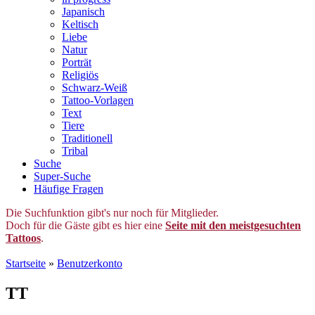
Japanisch
Keltisch
Liebe
Natur
Porträt
Religiös
Schwarz-Weiß
Tattoo-Vorlagen
Text
Tiere
Traditionell
Tribal
Suche
Super-Suche
Häufige Fragen
Die Suchfunktion gibt's nur noch für Mitglieder.
Doch für die Gäste gibt es hier eine
Seite mit den meistgesuchten
Tattoos
.
Startseite
»
Benutzerkonto
TT