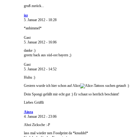
gruß zurück...
izz
5. Januar 2012 - 18:28
*anhimmel*
Gast
5. Januar 2012 - 16:06
danke :)
greetz back aus süd-ost bayern ;)
Gast
5. Januar 2012 - 14:52
Huhu :)
Gestern wurde ich hier schon auf Alice
getauft :)
Dein Spongi gefällt mir echt gut :) Er schaut so herrlich beschämt!
Liebes Grüßli
Ainra
4. Januar 2012 - 23:06
Ahoi Zicksche :-P
lass mal wieder nen Foodprint da *knuddel*