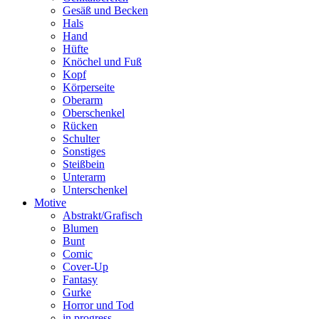
Gesäß und Becken
Hals
Hand
Hüfte
Knöchel und Fuß
Kopf
Körperseite
Oberarm
Oberschenkel
Rücken
Schulter
Sonstiges
Steißbein
Unterarm
Unterschenkel
Motive
Abstrakt/Grafisch
Blumen
Bunt
Comic
Cover-Up
Fantasy
Gurke
Horror und Tod
in progress