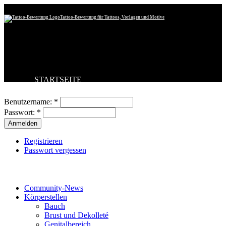
Tattoo-Bewertung für Tattoos, Vorlagen und Motive
STARTSEITE
Benutzeranmeldung
TATTOO HOCHLADEN
BESTE TATTOOS
Benutzername:
*
NEUESTE TATTOOS
Passwort:
*
KOMMENTARE
FORUM
HILFE
Registrieren
Passwort vergessen
Tattoo-Kategorien
Community-News
Körperstellen
Bauch
Brust und Dekolleté
Genitalbereich