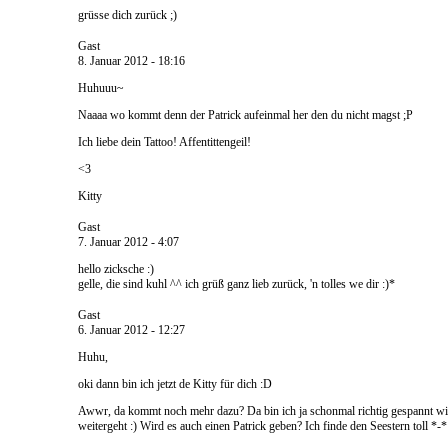
grüsse dich zurück ;)
Gast
8. Januar 2012 - 18:16
Huhuuu~
Naaaa wo kommt denn der Patrick aufeinmal her den du nicht magst ;P
Ich liebe dein Tattoo! Affentittengeil!
<3
Kitty
Gast
7. Januar 2012 - 4:07
hello zicksche :)
gelle, die sind kuhl ^^ ich grüß ganz lieb zurück, 'n tolles we dir :)*
Gast
6. Januar 2012 - 12:27
Huhu,
oki dann bin ich jetzt de Kitty für dich :D
Awwr, da kommt noch mehr dazu? Da bin ich ja schonmal richtig gespannt wi
weitergeht :) Wird es auch einen Patrick geben? Ich finde den Seestern toll *-*