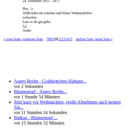
24. Dezember 2011 - 20:17
Hey :-).
Wollt nebei ein schickes und feines Weihnachtsfest
wünschen .
Lass es dir gut gehn.
Lg
Andre
« erste Seite
‹ vorherige Seite
…
7
8
9
10
11
12
13
14
15
…
nächste Seite ›
letzte Seite »
Neueste Kommentare
Aggro Berlin - Goldkettchen-Haltung...
vor 2 Sekunden
Blumentopf - Aggro Berlin...
vor 1 Stunde 54 Minuten
Jetzt kurz vor Weihnachten, ergibt Abnehmen auch keinen
Sin...
vor 11 Stunden 14 Sekunden
Balkon - Blumentopf ...
vor 15 Stunden 52 Minuten