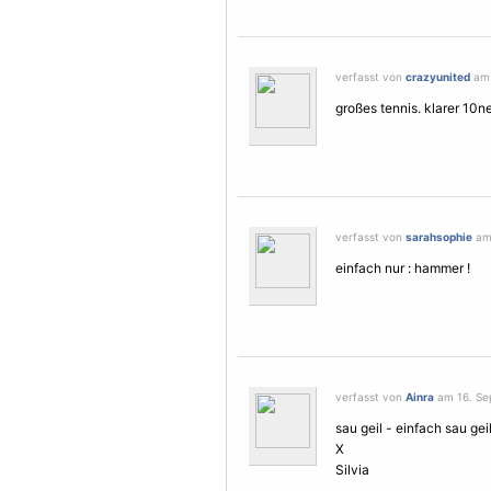
verfasst von
crazyunited
am 
großes tennis. klarer 10n
verfasst von
sarahsophie
am 
einfach nur : hammer !
verfasst von
Ainra
am 16. Se
sau geil - einfach sau gei
X
Silvia