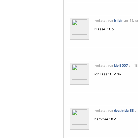
verfasst von
Isilein
am 18. Ap
klasse, 10p
verfasst von
Mel3007
am 18.
ich lass 10 P da
verfasst von
deathrider88
am
hammer 10P