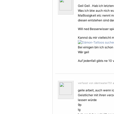
Geil Geil . Hab ich letzt
Was ich btw auch nich wu
Maßlosigkeit etc nennt ma
diesen entstehen sind da
Will ned Besserwisser spi
Kannst du mir vielleicht
Bei einigen bin ich scho
Wär geil
Auf jedenfall gibts ne 10 v
verfasst von silentwater751 a
geile arbeit, auch wenn i
Geistlicher mit ihren ve
lassen würde
9p
lg