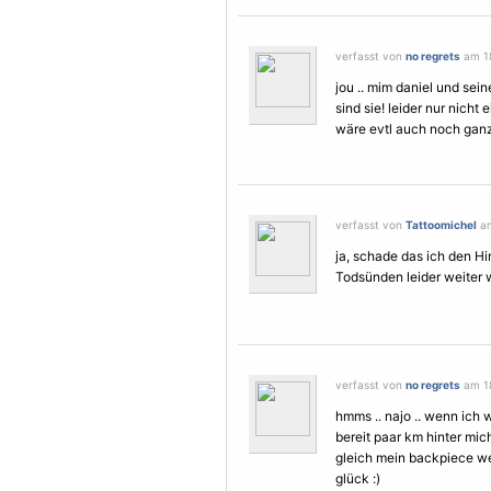
verfasst von
no regrets
am 18
jou .. mim daniel und sei
sind sie! leider nur nicht e
wäre evtl auch noch ganz 
verfasst von
Tattoomichel
am
ja, schade das ich den Hi
Todsünden leider weiter 
verfasst von
no regrets
am 18
hmms .. najo .. wenn ich
bereit paar km hinter mic
gleich mein backpiece wei
glück :)