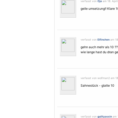
verfasst von
Oje
am 18. April
geile umsetzung!! Klare 1
verfasst von
Elfinchen
am 18.
gehn auch mehr als 10 ??
wie lange hast du dran ge
verfasst von wolfman2 am 18.
Sahnestück - glatte 10
verfasst von
guiltyassin
am 1