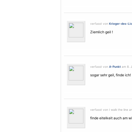
verfasst von
Krieger-des-Li
Ziemlich geil !
verfasst von
A-Punkt
am 8. J
sogar sehr geil, finde ich!
verfasst von I walk the line a
finde eitelkeit auch am wi