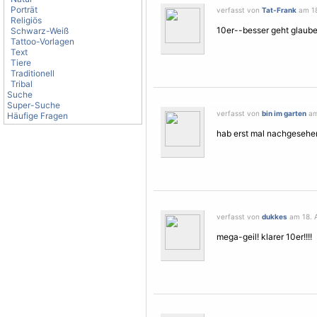
Porträt
verfasst von
Tat-Frank
am 18.
Religiös
10er--besser geht glaube
Schwarz-Weiß
Tattoo-Vorlagen
Text
Tiere
Traditionell
Tribal
Suche
Super-Suche
verfasst von
bin im garten
am 
Häufige Fragen
hab erst mal nachgesehen,
verfasst von
dukkes
am 18. A
mega-geil! klarer 10er!!!!