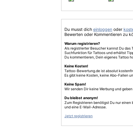
Du musst dich
einloggen
oder
koste
Bewerten oder Kommentieren zu k
Warum registrieren?
Als registrierter Besucher kannst Du das 
Suchfunktion für Tattoos und erhältst T
Du kommentieren, Dein eigenes Tattoo h
Keine Kosten!
Tattoo-Bewertung.de ist absolut kostenf
Es gibt keine Kosten, keine Abo-Fallen u
Keine Spam!
Wir senden Dir keine Werbung und geben D
Du bleibst anonym!
Zum Registrieren benötigst Du nur einen
und eine E-Mail-Adresse.
Jetzt registrieren