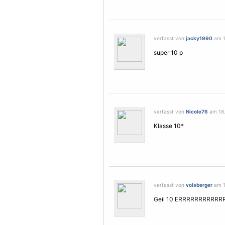
verfasst von
jacky1990
am 18
super 10 p
verfasst von
Nicole76
am 18. 
Klasse 10*
verfasst von
volsberger
am 18
Geil 10 ERRRRRRRRRRRRRrrrr