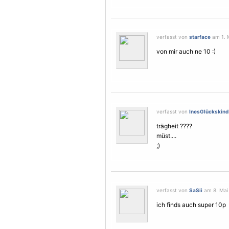
verfasst von
starface
am 1. M
von mir auch ne 10 :)
verfasst von
InesGlückskind
trägheit ????
müst....
;)
verfasst von
SaSii
am 8. Mai 
ich finds auch super 10p