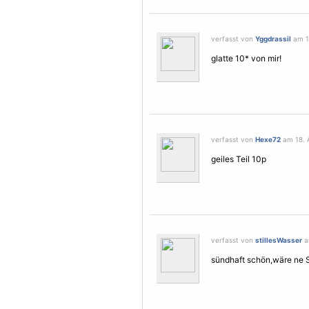
verfasst von
Yggdrassil
am 18
glatte 10* von mir!
verfasst von
Hexe72
am 18. A
geiles Teil 10p
verfasst von
stillesWasser
am
sündhaft schön,wäre ne 