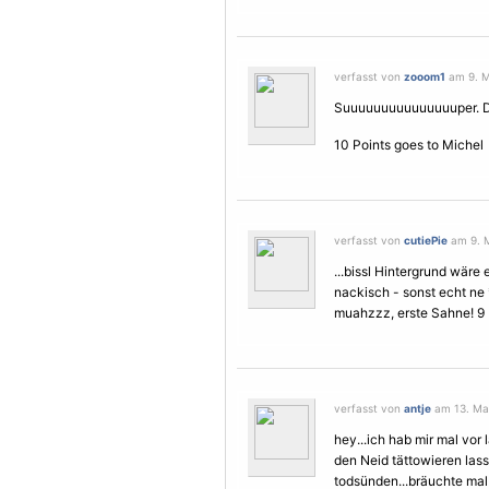
verfasst von
zooom1
am 9. M
Suuuuuuuuuuuuuuuper. Das
10 Points goes to Michel
verfasst von
cutiePie
am 9. M
...bissl Hintergrund wäre
nackisch - sonst echt ne *
muahzzz, erste Sahne! 9 P
verfasst von
antje
am 13. Mai
hey...ich hab mir mal vor
den Neid tättowieren las
todsünden...bräuchte mal 