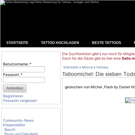
Tattoo-Bewertung für Tattoos, Vorlagen und Motive
STARTSEITE
TATTOO HOCHLADEN
BESTE TATTOOS
Die Suchfunktion gibt's nur noch für Mitglie
Benutzeranmeldung
Doch für die Gäste gibt es hier eine
Seite m
Benutzername:
*
Startseite
»
Motive
»
Fantasy
: Die sieben To
Tattoomichel
Passwort:
*
gestochen von Michel ,Flash by Daniel H
Registrieren
Passwort vergessen
Tattoo-Kategorien
Community-News
Körperstellen
Bauch
Brust und Dekolleté