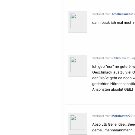
verfasst von
Amélie Poulain
a
dann pack ich mal noch ne
verfasst von
Stitch
am 19. Apr
Ich geb "nur" ne gute 9, w
Geschmack aus zu viel Ou
der Größe geht da noch w
gedrehten Hörner schatti
Ansonsten absolut GEIL!
verfasst von
Mefohunter70
a
Absolutb Geile Idee...See
gerne...mannmannmann...