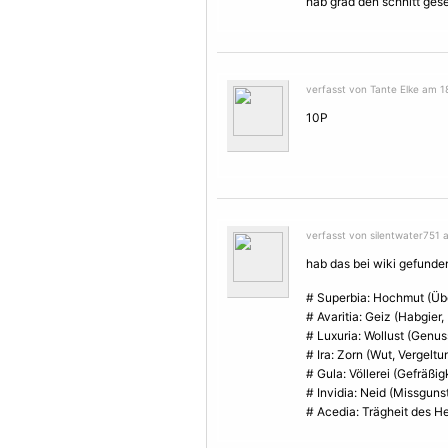
hab grad den schnitt geseh
verfasst von Tante Elke am 18
10P
verfasst von silentwater751 a
hab das bei wiki gefunde
# Superbia: Hochmut (Über
# Avaritia: Geiz (Habgier
# Luxuria: Wollust (Genu
# Ira: Zorn (Wut, Vergelt
# Gula: Völlerei (Gefräßi
# Invidia: Neid (Missgunst
# Acedia: Trägheit des He