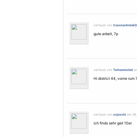
verfasst von
ConstantinInkD
gute arbeit, 7p
verfasst von
Tattoomichel
am
Hi district 44, vorne rum 
verfasst von
ccjoschi
am 26. 
ich finds sehr geil 10er