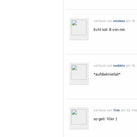
verfasst von
minibee
am 16. 
Echt toll. 8 von mir.
verfasst von
naddelx
am 16. 
*aufdiekniefall*
verfasst von
Trak
am 23. Febr
so geil. 10er :)