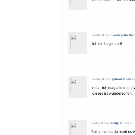
verfasst von
Lachsschnitte
a
Ich bin begeistert!
verfasst von
aphroditchen
am
rella , ich mag alle deine
dieses ist wunderschön. 
verfasst von
emily.st.
am 25. 
Rella, meinst du nicht es 