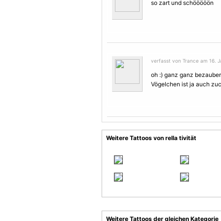
so zart und schööööön
verfasst von Trance am 16. J
oh :) ganz ganz bezaubern
Vögel
chen ist ja auch zuc
Weitere Tattoos von rella tivität
Weitere Tattoos der gleichen Kategorie