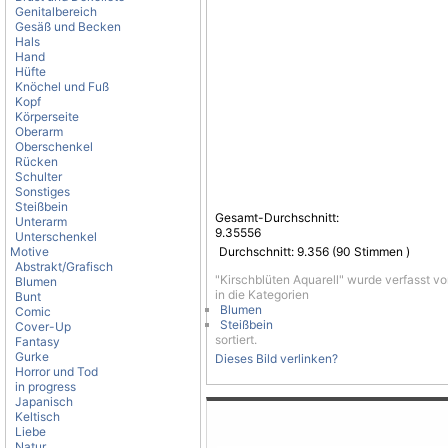
Genitalbereich
Gesäß und Becken
Hals
Hand
Hüfte
Knöchel und Fuß
Kopf
Körperseite
Oberarm
Oberschenkel
Rücken
Schulter
Sonstiges
Steißbein
Gesamt-Durchschnitt:
Unterarm
9.35556
Unterschenkel
Motive
Durchschnitt:
9.356
(
90
Stimmen )
Abstrakt/Grafisch
"Kirschblüten Aquarell" wurde verfasst v
Blumen
in die Kategorien
Bunt
Blumen
Comic
Steißbein
Cover-Up
sortiert.
Fantasy
Gurke
Dieses Bild verlinken?
Horror und Tod
in progress
Japanisch
Keltisch
Liebe
Natur