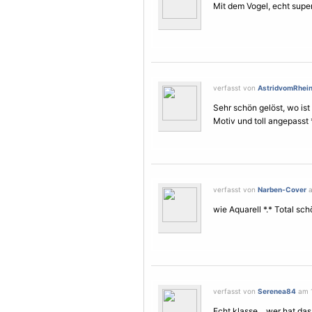
Mit dem
Vogel
, echt super 
verfasst von
AstridvomRhei
Sehr schön gelöst, wo is
Motiv
und toll angepasst 
verfasst von
Narben-Cover
a
wie Aquarell *.* Total schö
verfasst von
Serenea84
am 1
Echt klasse... wer hat d