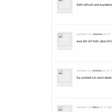
Sehr stilvoll und wunder
verfasst von
Jemima
am 27. 
was bin ich froh, dass DU
verfasst von
la kritzi
am 27. M
Da schließ ich mich direkt
verfasst von
DaLe
am 5. April