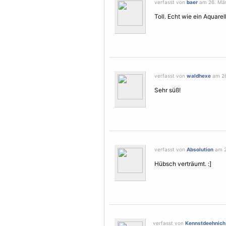
verfasst von
baer
am 26. Mär
Toll. Echt wie ein Aquarell
verfasst von
waldhexe
am 26
Sehr süß!
verfasst von
Absolution
am 2
Hübsch verträumt. :]
verfasst von
Kennstdeehnich