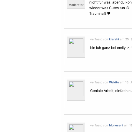
nicht für was, aber du kö
Moderator
wieder was Gutes tun :D!
Traumhaft ♥
verfasst von
kiarahi
am 25. S
bin ich ganz bei emily :-)
verfasst von
Wakitu
am 15. J
Geniale Arbeit, einfach 
verfasst von
Monoseni
am 16