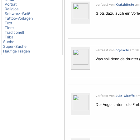
Porträt
verfasst von
Kratzbürste
am 
Religiös
Gibts dazu auch ein Vorh
Schwarz-Weiß
Tattoo-Vorlagen
Text
Tiere
Traditionell
Tribal
Suche
Super-Suche
verfasst von
ccjoschi
am 26.
Häufige Fragen
Was soll denn da drunter
verfasst von
Jule-Giraffe
am 
Der
Vogel
unten.. die Fa