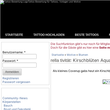
Tattoo-Bewertung für Tattoos, Vorlagen und Motive
STARTSEITE
TATTOO HOCHLADEN
BESTE TATTOOS
Die Suchfunktion gibt's nur noch für Mitglie
Benutzeranmeldung
Doch für die Gäste gibt es hier eine
Seite m
Benutzername:
*
Startseite
»
Motive
»
Blumen
: Kirschblüten Aqua
rella tivität
Passwort:
*
Als kleines Coverup gabs heut ein Kirschb
Registrieren
Passwort vergessen
Tattoo-Kategorien
Community-News
Körperstellen
Bauch
Brust und Dekolleté