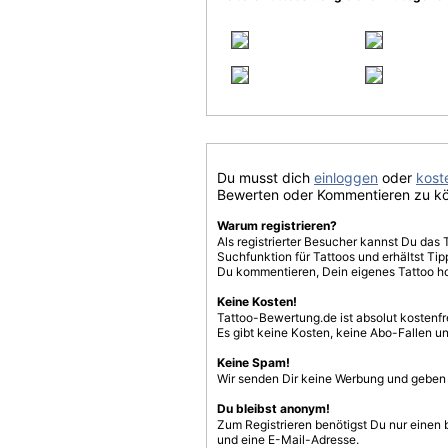
Du musst dich
einloggen
oder
koste
Bewerten oder Kommentieren zu k
Warum registrieren?
Als registrierter Besucher kannst Du das 
Suchfunktion für Tattoos und erhältst T
Du kommentieren, Dein eigenes Tattoo h
Keine Kosten!
Tattoo-Bewertung.de ist absolut kostenf
Es gibt keine Kosten, keine Abo-Fallen u
Keine Spam!
Wir senden Dir keine Werbung und geben D
Du bleibst anonym!
Zum Registrieren benötigst Du nur einen
und eine E-Mail-Adresse.