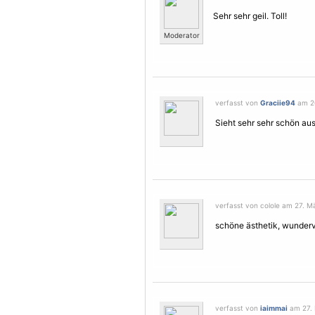
Sehr sehr geil. Toll!
Moderator
verfasst von
Graciie94
am 26
Sieht sehr sehr schön au
verfasst von colole am 27. Mä
schöne ästhetik, wundervo
verfasst von
iaimmai
am 27. 