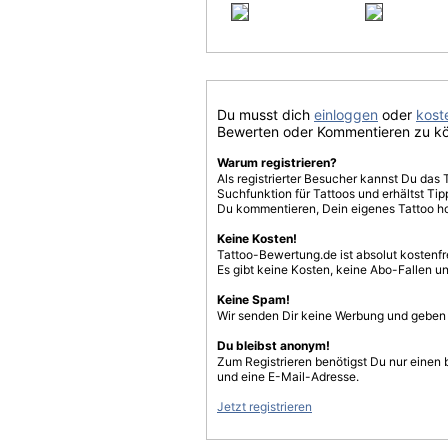
Du musst dich
einloggen
oder
koste
Bewerten oder Kommentieren zu k
Warum registrieren?
Als registrierter Besucher kannst Du das 
Suchfunktion für Tattoos und erhältst T
Du kommentieren, Dein eigenes Tattoo h
Keine Kosten!
Tattoo-Bewertung.de ist absolut kostenf
Es gibt keine Kosten, keine Abo-Fallen u
Keine Spam!
Wir senden Dir keine Werbung und geben D
Du bleibst anonym!
Zum Registrieren benötigst Du nur einen
und eine E-Mail-Adresse.
Jetzt registrieren