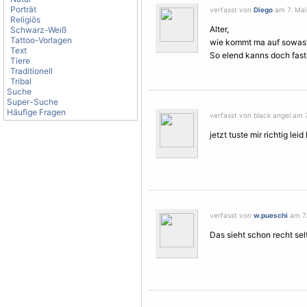
Porträt
verfasst von
Diego
am 7. Mai
Religiös
Alter,
Schwarz-Weiß
Tattoo-Vorlagen
wie kommt ma auf sowas
Text
So elend kanns doch fast 
Tiere
Traditionell
Tribal
Suche
Super-Suche
Häufige Fragen
verfasst von black angel am 7
jetzt tuste mir richtig leid bi
verfasst von
w.pueschi
am 7.
Das sieht schon recht sel