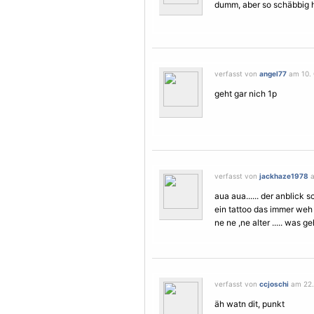
dumm, aber so schäbbig 
verfasst von
angel77
am 10. 
geht gar nich 1p
verfasst von
jackhaze1978
a
aua aua...... der anblick s
ein tattoo das immer weh 
ne ne ,ne alter ..... was ge
verfasst von
ccjoschi
am 22. 
äh watn dit, punkt