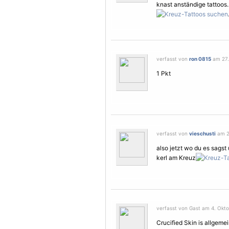
knast anständige tattoos.
verfasst von
ron 0815
am 27.
1 Pkt
verfasst von
vieschusti
am 2
also jetzt wo du es sagst
kerl am Kreuz
verfasst von Gast am 4. Okto
Crucified Skin is allgemei