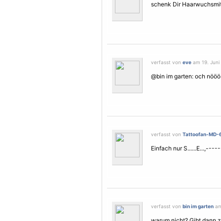
schenk Dir Haarwuchsmit
verfasst von
eve
am 19. Juni 
@bin im garten: och nööö
verfasst von
Tattoofan-MD-
Einfach nur S......E...,---
verfasst von
bin im garten
am 
warum nicht? Gibt dann z