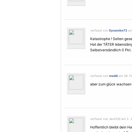
verfasst von
Dynamike73
am 
Katastrophe ! Selten ges
Hat der TÄTER lebensläng
Selbstverständlich 0 Pkt. 
verfasst von
maddi
am 26. Fe
aber zum glück wachsen d
verfasst von Jeck100 am 2. J
Hoffentlich bleibt dein Ha