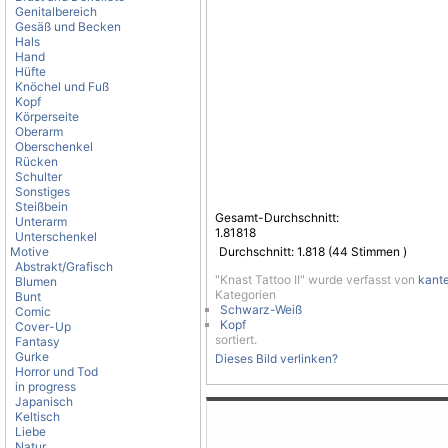
Genitalbereich
Gesäß und Becken
Hals
Hand
Hüfte
Knöchel und Fuß
Kopf
Körperseite
Oberarm
Oberschenkel
Rücken
Schulter
Sonstiges
Steißbein
Gesamt-Durchschnitt:
Unterarm
1.81818
Unterschenkel
Motive
Durchschnitt:
1.818
(
44
Stimmen )
Abstrakt/Grafisch
"Knast Tattoo II" wurde verfasst von
kant
Blumen
Kategorien
Bunt
Schwarz-Weiß
Comic
Kopf
Cover-Up
sortiert.
Fantasy
Gurke
Dieses Bild verlinken?
Horror und Tod
in progress
Japanisch
Keltisch
Liebe
Natur