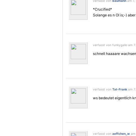
verfasst von
Baumann
am 7. 
*Crucified*
Solange es n OI is;-) aber 
verfasst von funkygallo am 7.
schnell haaaare wachsen gr
verfasst von
Tat-Frank
am 7.
ws bedeutet eigentlich k
verfasst von
aeffchen_w
am 