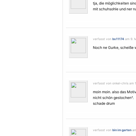
tja, die möglichkeiten si
mit schuhsohle und ner nade
verfasst von
bs11174
am 9. M
Noch ne Gurke, scheiße w
verfasst von onkel-chris am 1
moin moin. also das
Moti
nicht schön gestochen^.
schade drum
verfasst von
bin im garten
am 