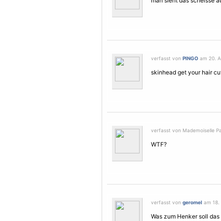
man sieht das scheisse au
verfasst von
PINGO
am 20. A
skinhead get your hair cu
verfasst von Mademoiselle Pa
WTF?
verfasst von
geromel
am 18. 
Was zum Henker soll das 