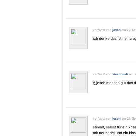
verfasst von
josch
am 27. Se
ich denke das ist ne halb
verfasst von
vieschusti
am 2
@josch mensch gut das du ir
verfasst von
josch
am 27. Se
stimmt, selbst für ein kn
mit ner nadel und ein bis