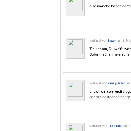
also manche haben echt d
verfasst von
faxen
am 8. Mai 
Tja kanten, Du weißt wohl 
Sofortmaßnahme erstmal
verfasst von
crazyunited
am 
ansich ein sehr großartig
der das gestochen hat,geh
verfasst von
Tat-Frank
am 8.