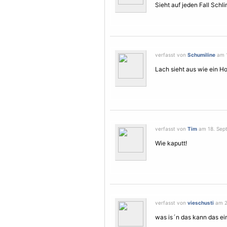
Sieht auf jeden Fall Schl
verfasst von
Schumiline
am 1
Lach sieht aus wie ein H
verfasst von
Tim
am 18. Sept
Wie kaputt!
verfasst von
vieschusti
am 2
was is´n das kann das ei