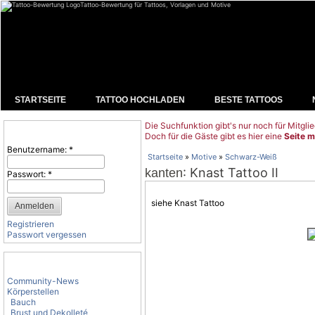
Tattoo-Bewertung für Tattoos, Vorlagen und Motive
STARTSEITE
TATTOO HOCHLADEN
BESTE TATTOOS
Die Suchfunktion gibt's nur noch für Mitglie
Benutzeranmeldung
Doch für die Gäste gibt es hier eine
Seite m
Benutzername:
*
Startseite
»
Motive
»
Schwarz-Weiß
: Knast Tattoo II
kanten
Passwort:
*
siehe Knast Tattoo
Registrieren
Passwort vergessen
Tattoo-Kategorien
Community-News
Körperstellen
Bauch
Brust und Dekolleté