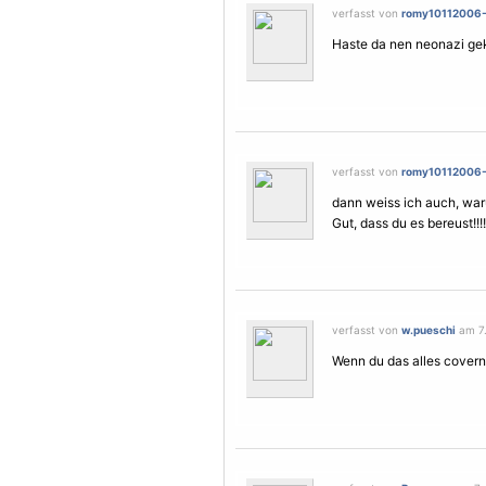
verfasst von
romy10112006
Haste da nen neonazi ge
verfasst von
romy10112006
dann weiss ich auch, wa
Gut, dass du es bereust!!!!!!!!!!!
verfasst von
w.pueschi
am 7.
Wenn du das alles covern