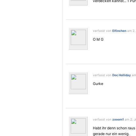
verdecken kannst... 1 Pun
verfasst von
Elfinchen
am 2. 
O M G
verfasst von
Doc Holliday
am 
Gurke
verfasst von
zooom1
am 2. Ju
Habt ihr denn schon raus
gerade nur ein wenig.