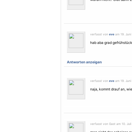
verfasst von
eve
am 19. Juni 
hab aba grad gefrühstückt
Antworten anzeigen
verfasst von
eve
am 19. Juni 
naja, kommt drauf an, wi
verfasst von Gast am 10. Juli